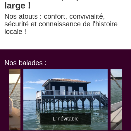
large !
Nos atouts : confort, convivialité,
sécurité et connaissance de l'histoire
locale !
Nos balades :
L'exqu
L'inévitable